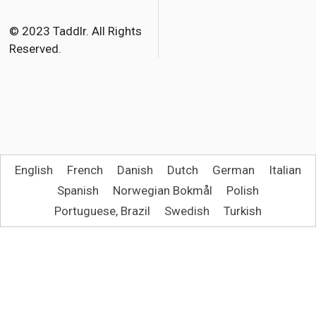
o
e
o
r
© 2023 Taddlr. All Rights
Reserved.
k
English
French
Danish
Dutch
German
Italian
Spanish
Norwegian Bokmål
Polish
Portuguese, Brazil
Swedish
Turkish