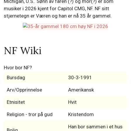
Michigan, U.S.. Sønn av faren (?) og mor(?) er som
musiker i 2026 kjent for Capitol CMG, NF. NF sitt
stjernetegn er Væren og han er nå 35 år gammel.
NF Wiki
Hvor bor NF?
Bursdag
30-3-1991
Arv/Opprinnelse
Amerikansk
Etnisitet
Hvit
Religion - tror på gud
Kristendom
Han bor sammen i et hus
Bolig