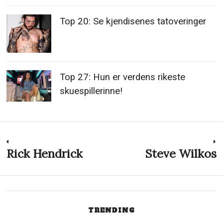
Top 20: Se kjendisenes tatoveringer
Top 27: Hun er verdens rikeste
skuespillerinne!
Innleggsnavigasjon
Rick Hendrick
Steve Wilkos
Previous
N
post:
p
TRENDING