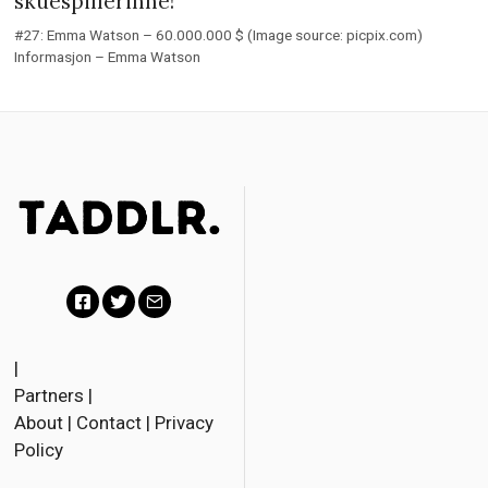
skuespillerinne!
#27: Emma Watson – 60.000.000 $ (Image source: picpix.com)
Informasjon – Emma Watson
F
T
E
a
w
m
|
Partners
|
c
i
a
About
|
Contact
|
Privacy
e
t
i
Policy
b
t
l