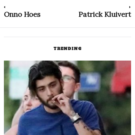
Innleggsnavigasjon
Onno Hoes
Patrick Kluivert
Previous
N
post:
p
TRENDING