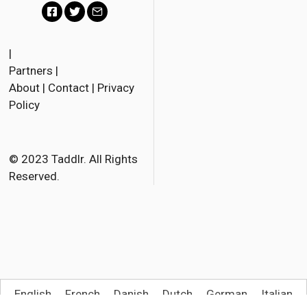
F
T
E
a
w
m
|
Partners
|
c
i
a
About
|
Contact
|
Privacy
e
t
i
Policy
b
t
l
o
e
o
r
© 2023 Taddlr. All Rights
Reserved.
k
English
French
Danish
Dutch
German
Italian