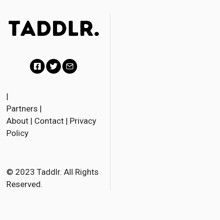
F
T
E
a
w
m
|
Partners
|
c
i
a
About
|
Contact
|
Privacy
e
t
i
Policy
b
t
l
o
e
o
r
© 2023 Taddlr. All Rights
Reserved.
k