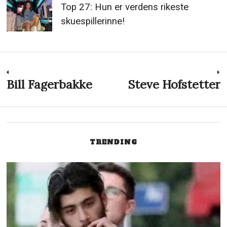
Top 27: Hun er verdens rikeste
skuespillerinne!
Innleggsnavigasjon
Bill Fagerbakke
Steve Hofstetter
Previous
N
post:
p
TRENDING