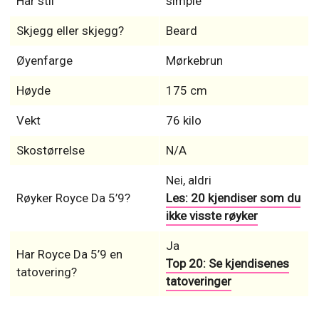
Hår stil
simple
Skjegg eller skjegg?
Beard
Øyenfarge
Mørkebrun
Høyde
175 cm
Vekt
76 kilo
Skostørrelse
N/A
Nei, aldri
Røyker Royce Da 5’9?
Les: 20 kjendiser som du
ikke visste røyker
Ja
Har Royce Da 5’9 en
Top 20: Se kjendisenes
tatovering?
tatoveringer