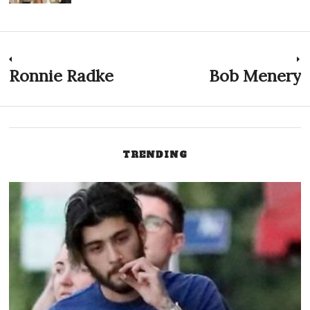
Innleggsnavigasjon
Ronnie Radke
Bob Menery
Previous
N
post:
p
TRENDING