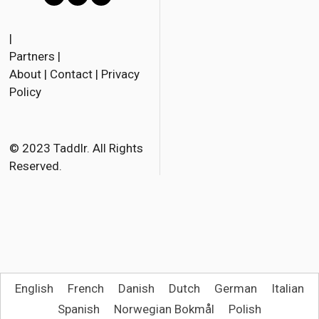
F
T
E
a
w
m
|
Partners
|
c
i
a
About
|
Contact
|
Privacy
e
t
i
Policy
b
t
l
o
e
o
r
© 2023 Taddlr. All Rights
Reserved.
k
English
French
Danish
Dutch
German
Italian
Spanish
Norwegian Bokmål
Polish