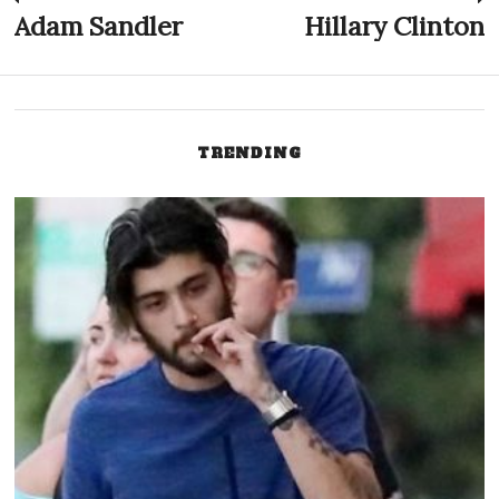
Innleggsnavigasjon
Adam Sandler
Hillary Clinton
Previous
N
post:
p
TRENDING