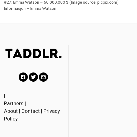
#27: Emma Watson – 60.000.000 $ (Image source: picpix.com)
Informasjon – Emma Watson
F
T
E
a
w
m
|
Partners
|
c
i
a
About
|
Contact
|
Privacy
e
t
i
Policy
b
t
l
o
e