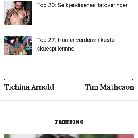
Top 20: Se kjendisenes tatoveringer
Top 27: Hun er verdens rikeste
skuespillerinne!
Innleggsnavigasjon
Tichina Arnold
Tim Matheson
Previous
N
post:
p
TRENDING