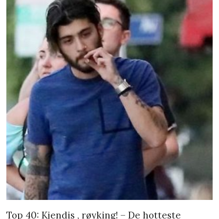
Top 40: Kjendis , røyking! – De hotteste