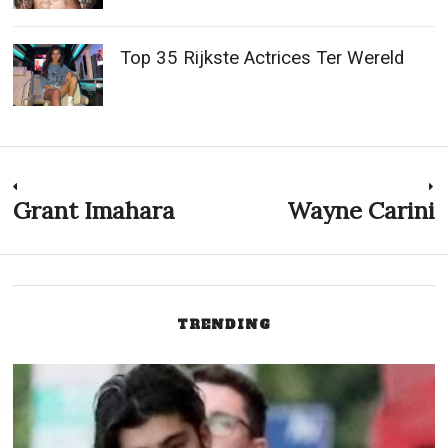
Post
Grant Imahara
Wayne Carini
Previous
N
post:
p
navigation
TRENDING