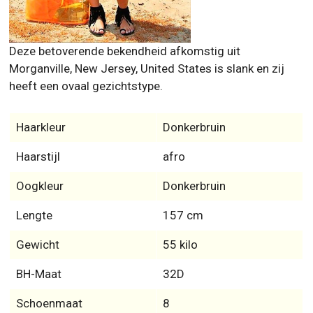
Haarkleur
Donkerbruin
Haarstijl
afro
Oogkleur
Donkerbruin
Lengte
157 cm
Gewicht
55 kilo
BH-Maat
32D
Schoenmaat
8
Jurk maat
8
Taille
25
Buste
36