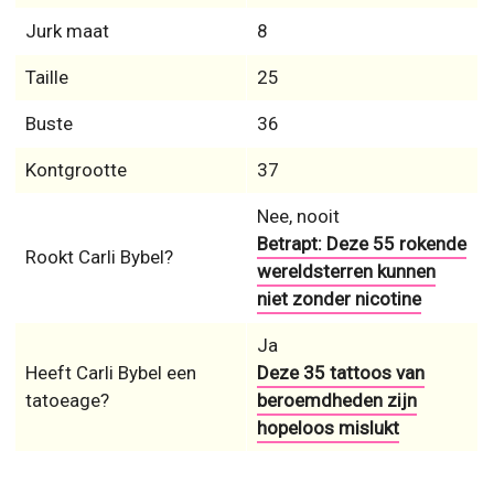
Kontgrootte
37
Nee, nooit
Betrapt: Deze 55 rokende
Rookt Carli Bybel?
wereldsterren kunnen
niet zonder nicotine
Ja
Heeft Carli Bybel een
Deze 35 tattoos van
tatoeage?
beroemdheden zijn
hopeloos mislukt
Deze 50 sterren werden gespot terwijl ze zonder make-
up de deur uit gingen!