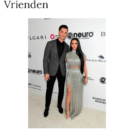
Met wie is Carli Bybel aan het daten in 2026?
Relatie status
Verkering
Seksuele voorkeur
Hetero