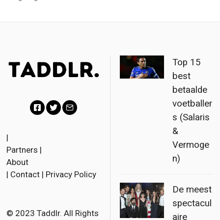
Top 15
best
betaalde
voetballer
s (Salaris
F
T
E
&
a
w
m
|
Vermoge
Partners
|
c
i
a
n)
About
e
t
i
|
Contact
|
Privacy Policy
b
t
l
De meest
o
e
spectacul
o
r
© 2023 Taddlr. All Rights
aire