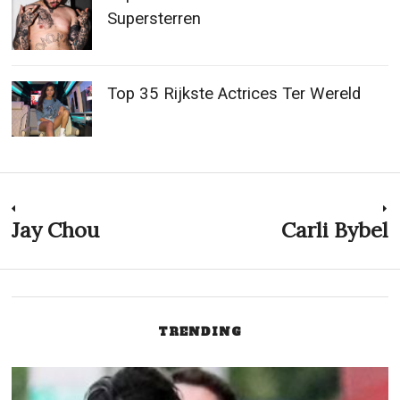
Supersterren
Top 35 Rijkste Actrices Ter Wereld
Post
Jay Chou
Carli Bybel
Previous
N
post:
p
navigation
TRENDING