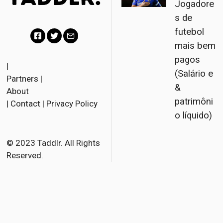
Jogadore
s de
futebol
mais bem
F
T
E
pagos
a
w
m
|
(Salário e
Partners
|
c
i
a
&
About
e
t
i
patrimôni
|
Contact
|
Privacy Policy
b
t
l
o líquido)
o
e
o
r
© 2023 Taddlr. All Rights
Reserved.
k