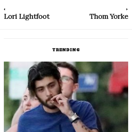
Navegação
Lori Lightfoot
Thom Yorke
Previous
N
post:
p
de
Post
TRENDING