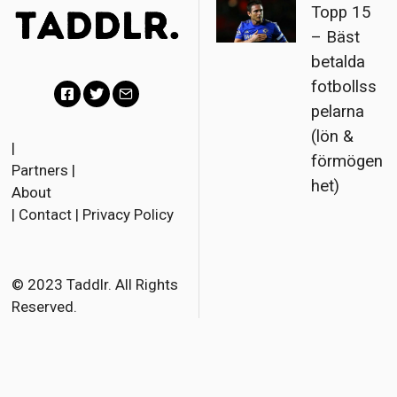
Topp 15
– Bäst
betalda
fotbollss
pelarna
F
T
E
(lön &
a
w
m
|
förmögen
Partners
|
c
i
a
het)
About
e
t
i
|
Contact
|
Privacy Policy
b
t
l
o
e
o
r
© 2023 Taddlr. All Rights
Reserved.
k