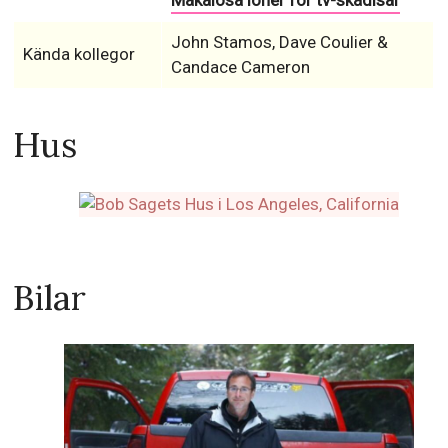
Makalösa löner för tv-skådisar
John Stamos, Dave Coulier &
Kända kollegor
Candace Cameron
Hus
Bilar