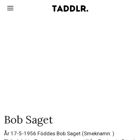
Bob Saget
År 17-5-1956 Föddes Bob Saget (Smeknamn: )