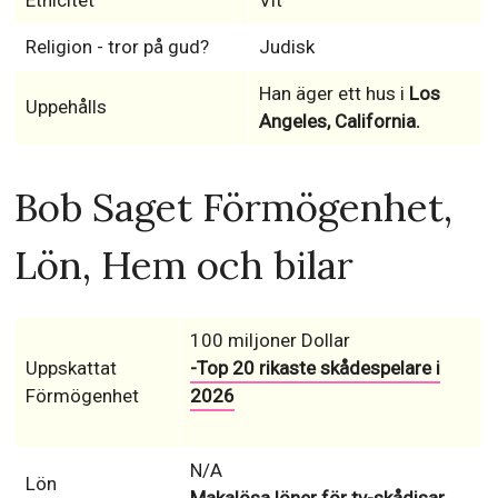
Etnicitet
Vit
Religion - tror på gud?
Judisk
Han äger ett hus i
Los
Uppehålls
Angeles, California.
Bob Saget Förmögenhet,
Lön, Hem och bilar
100 miljoner Dollar
Uppskattat
-Top 20 rikaste skådespelare i
Förmögenhet
2026
N/A
Lön