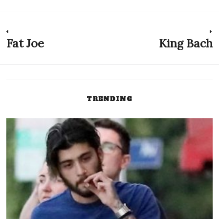
Inläggsnavigering
Fat Joe
King Bach
Previous
N
post:
p
TRENDING