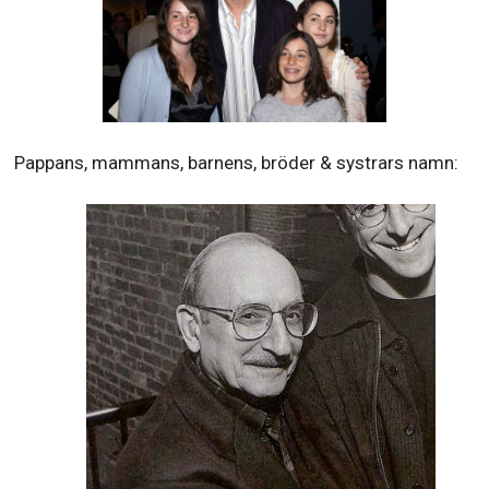
Pappans, mammans, barnens, bröder & systrars namn: