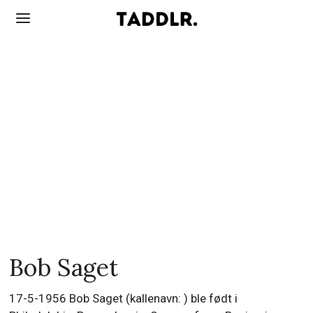
Bob Saget
17-5-1956 Bob Saget (kallenavn: ) ble født i