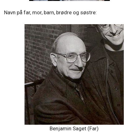
Navn på far, mor, barn, brødre og søstre:
Benjamin Saget (Far)