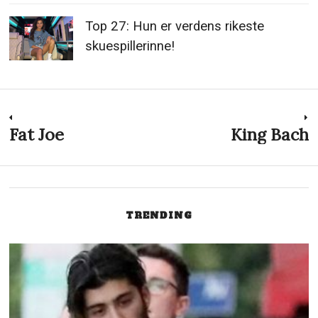
Top 27: Hun er verdens rikeste
skuespillerinne!
Innleggsnavigasjon
Fat Joe
King Bach
Previous
N
post:
p
TRENDING