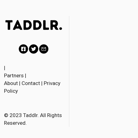
F
T
E
a
w
m
|
Partners
|
c
i
a
About
|
Contact
|
Privacy
e
t
i
Policy
b
t
l
o
e
o
r
© 2023 Taddlr. All Rights
Reserved.
k