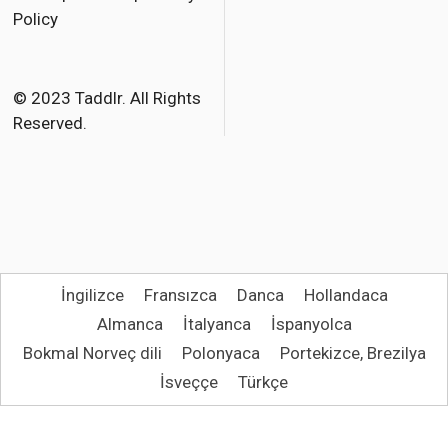
e
t
i
Policy
b
t
l
o
e
o
r
© 2023 Taddlr. All Rights
Reserved.
k
İngilizce
Fransızca
Danca
Hollandaca
Almanca
İtalyanca
İspanyolca
Bokmal Norveç dili
Polonyaca
Portekizce, Brezilya
İsveççe
Türkçe