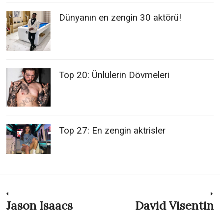
Dünyanın en zengin 30 aktörü!
Top 20: Ünlülerin Dövmeleri
Top 27: En zengin aktrisler
Post
Jason Isaacs
David Visentin
Previous
N
post:
p