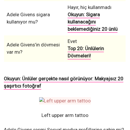
Hayır, hiç kullanmadı
Adele Givens sigara
Okuyun: Sigara
kullanıyor mu?
kullanacağını
beklemediğiniz 20 ünlü
Evet
Adele Givens’in dövmesi
Top 20: Ünlülerin
var mı?
Dövmeleri!
Okuyun: Ünlüler gerçekte nasıl görünüyor: Makyajsız 20
şaşırtıcı fotoğraf
Left upper arm tattoo
Adele Givens resmi Sosyal medya profillerine sahip mi?