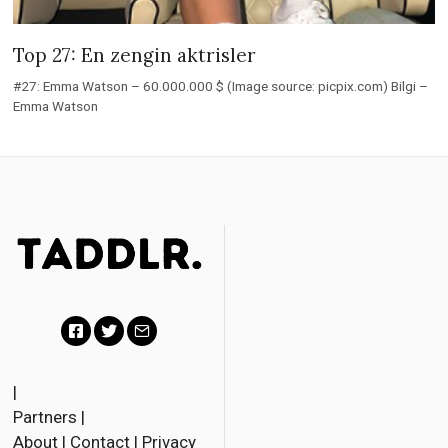
Top 27: En zengin aktrisler
#27: Emma Watson – 60.000.000 $ (Image source: picpix.com) Bilgi –
Emma Watson
F
T
E
a
w
m
|
Partners
|
c
i
a
About
|
Contact
|
Privacy