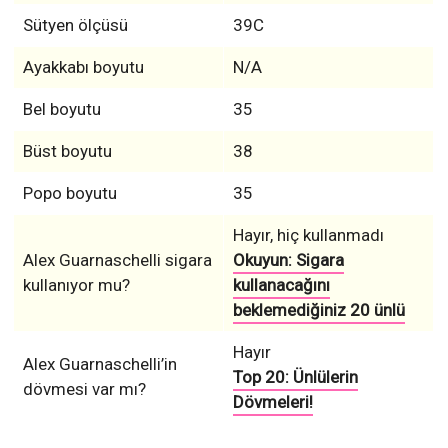
Sütyen ölçüsü
39С
Ayakkabı boyutu
N/A
Bel boyutu
35
Büst boyutu
38
Popo boyutu
35
Hayır, hiç kullanmadı
Alex Guarnaschelli sigara
Okuyun: Sigara
kullanıyor mu?
kullanacağını
beklemediğiniz 20 ünlü
Hayır
Alex Guarnaschelli’in
Top 20: Ünlülerin
dövmesi var mı?
Dövmeleri!