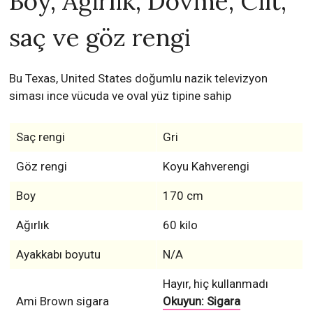
Boy, Ağırlık, Dövme, Cilt,
saç ve göz rengi
Bu Texas, United States doğumlu nazik televizyon
siması ince vücuda ve oval yüz tipine sahip
Saç rengi
Gri
Göz rengi
Koyu Kahverengi
Boy
170 cm
Ağırlık
60 kilo
Ayakkabı boyutu
N/A
Hayır, hiç kullanmadı
Ami Brown sigara
Okuyun: Sigara