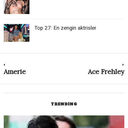
Top 27: En zengin aktrisler
Post
Amerie
Ace Frehley
Previous
N
post:
p
navigation
TRENDING