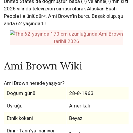
United States‘de doğmuştur. baba (?) ve anne(?) ’nin kızı
2026 yılında televizyon siması olarak Alaskan Bush
People ile ünlüdür<. Ami Brown’in burcu Başak olup, şu
anda 62 yaşındadır.
Ami Brown Wiki
Ami Brown nerede yaşıyor?
Doğum günü
28-8-1963
Uyruğu
Amerikalı
Etnik kökeni
Beyaz
Dini - Tanrı’ya inanıyor