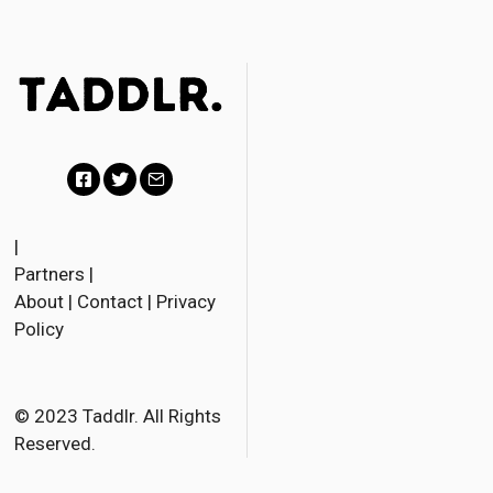
F
T
E
a
w
m
|
Partners
|
c
i
a
About
|
Contact
|
Privacy
e
t
i
Policy
b
t
l
o
e
o
r
© 2023 Taddlr. All Rights
Reserved.
k