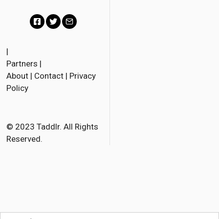
F
T
E
a
w
m
|
Partners
|
c
i
a
About
|
Contact
|
Privacy
e
t
i
Policy
b
t
l
o
e
o
r
© 2023 Taddlr. All Rights
Reserved.
k