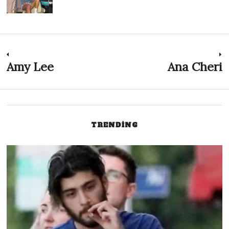
Post
Amy Lee
Ana Cheri
Previous
N
post:
p
navigation
TRENDING