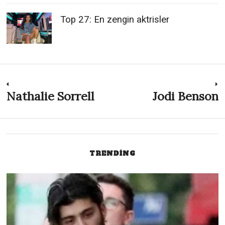
Top 27: En zengin aktrisler
Post
Nathalie Sorrell
Jodi Benson
Previous
N
post:
p
navigation
TRENDING