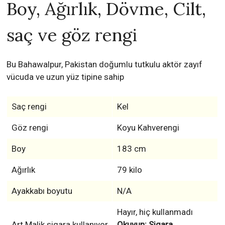
Boy, Ağırlık, Dövme, Cilt,
saç ve göz rengi
Bu Bahawalpur, Pakistan doğumlu tutkulu aktör zayıf
vücuda ve uzun yüz tipine sahip
Saç rengi
Kel
Göz rengi
Koyu Kahverengi
Boy
183 cm
Ağırlık
79 kilo
Ayakkabı boyutu
N/A
Hayır, hiç kullanmadı
Art Malik sigara kullanıyor
Okuyun: Sigara