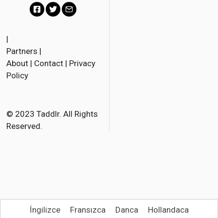
F
T
E
a
w
m
|
Partners
|
c
i
a
About
|
Contact
|
Privacy
e
t
i
Policy
b
t
l
o
e
o
r
© 2023 Taddlr. All Rights
Reserved.
k
İngilizce
Fransızca
Danca
Hollandaca