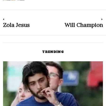
Post
Zola Jesus
Will Champion
Previous
N
post:
p
navigation
TRENDING