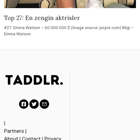
Top 27: En zengin aktrisler
#27: Emma Watson – 60.000.000 $ (Image source: picpix.com) Bilgi –
Emma Watson
F
T
E
a
w
m
|
Partners
|
c
i
a
About
|
Contact
|
Privacy