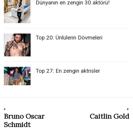
Dünyanın en zengin 30 aktörü!
Top 20: Ünlülerin Dövmeleri
Top 27: En zengin aktrisler
Post
Bruno Oscar
Caitlin Gold
Previous
N
post:
p
Schmidt
navigation