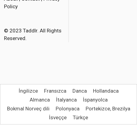
e
t
i
Policy
b
t
l
o
e
o
r
© 2023 Taddlr. All Rights
Reserved.
k
İngilizce
Fransızca
Danca
Hollandaca
Almanca
İtalyanca
İspanyolca
Bokmal Norveç dili
Polonyaca
Portekizce, Brezilya
İsveççe
Türkçe