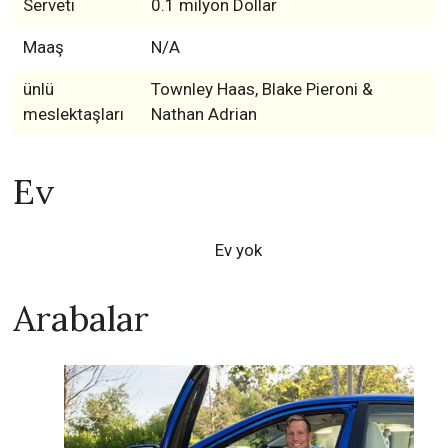
Serveti
0.1 milyon Dollar
Maaş
N/A
ünlü
Townley Haas, Blake Pieroni &
meslektaşları
Nathan Adrian
Ev
Ev yok
Arabalar