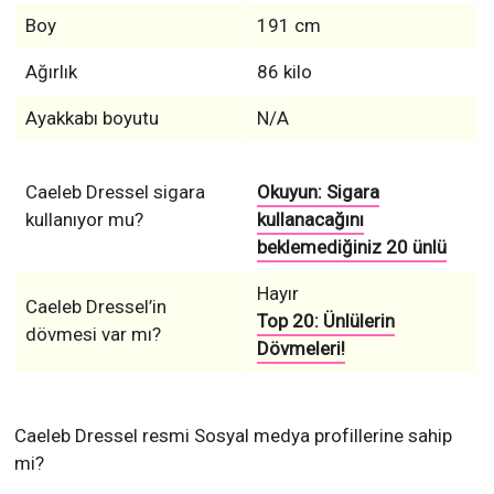
Boy
191 cm
Ağırlık
86 kilo
Ayakkabı boyutu
N/A
Caeleb Dressel sigara
Okuyun: Sigara
kullanıyor mu?
kullanacağını
beklemediğiniz 20 ünlü
Hayır
Caeleb Dressel’in
Top 20: Ünlülerin
dövmesi var mı?
Dövmeleri!
Caeleb Dressel resmi Sosyal medya profillerine sahip
mi?