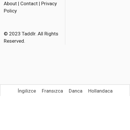
About
|
Contact
|
Privacy
e
t
i
Policy
b
t
l
o
e
o
r
© 2023 Taddlr. All Rights
Reserved.
k
İngilizce
Fransızca
Danca
Hollandaca
Almanca
İtalyanca
İspanyolca
Bokmal Norveç dili
Polonyaca
Portekizce, Brezilya
İsveççe
Türkçe