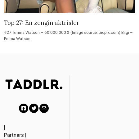
Top 27: En zengin aktrisler
#27: Emma Watson – 60.000.000 $ (Image source: picpix.com) Bilgi –
Emma Watson
F
T
E
a
w
m
|
Partners
|
c
i
a