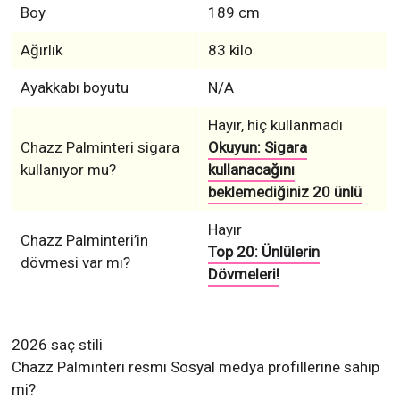
Boy
189 cm
Ağırlık
83 kilo
Ayakkabı boyutu
N/A
Hayır, hiç kullanmadı
Chazz Palminteri sigara
Okuyun: Sigara
kullanıyor mu?
kullanacağını
beklemediğiniz 20 ünlü
Hayır
Chazz Palminteri’in
Top 20: Ünlülerin
dövmesi var mı?
Dövmeleri!
2026 saç stili
Chazz Palminteri resmi Sosyal medya profillerine sahip
mi?