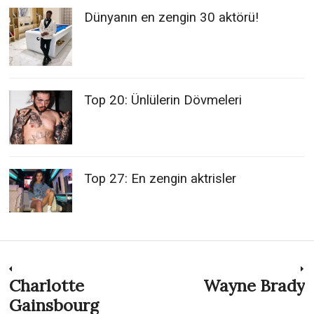
Dünyanın en zengin 30 aktörü!
Top 20: Ünlülerin Dövmeleri
Top 27: En zengin aktrisler
Post
Charlotte
Wayne Brady
Previous
N
post:
p
Gainsbourg