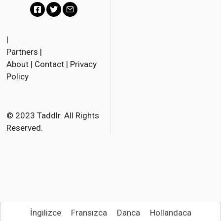
F
T
E
a
w
m
|
Partners
|
c
i
a
About
|
Contact
|
Privacy
e
t
i
Policy
b
t
l
o
e
o
r
© 2023 Taddlr. All Rights
Reserved.
k
İngilizce
Fransızca
Danca
Hollandaca