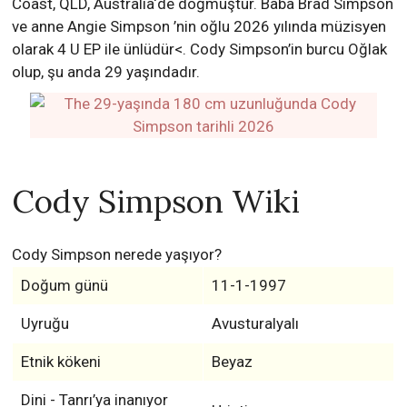
Coast, QLD, Australia‘de doğmuştur. Baba Brad Simpson
ve anne Angie Simpson ’nin oğlu 2026 yılında müzisyen
olarak 4 U EP ile ünlüdür<. Cody Simpson’in burcu Oğlak
olup, şu anda 29 yaşındadır.
Cody Simpson Wiki
Cody Simpson nerede yaşıyor?
Doğum günü
11-1-1997
Uyruğu
Avusturalyalı
Etnik kökeni
Beyaz
Dini - Tanrı’ya inanıyor