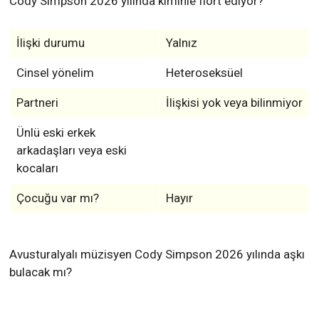
Cody Simpson 2026 yılında kiminle flört ediyor?
İlişki durumu
Yalnız
Cinsel yönelim
Heteroseksüel
Partneri
İlişkisi yok veya bilinmiyor
Ünlü eski erkek
arkadaşları veya eski
kocaları
Çocuğu var mı?
Hayır
Avusturalyalı müzisyen Cody Simpson 2026 yılında aşkı
bulacak mı?