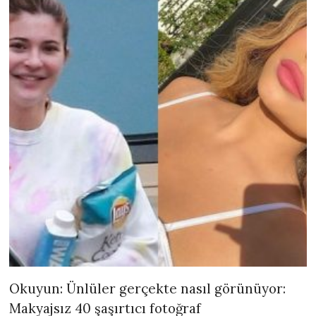
Okuyun: Ünlüler gerçekte nasıl görünüyor:
Makyajsız 40 şaşırtıcı fotoğraf