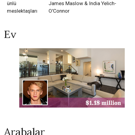
ünlü
James Maslow & India Yelich-
meslektaşları
O'Connor
Ev
Arabalar