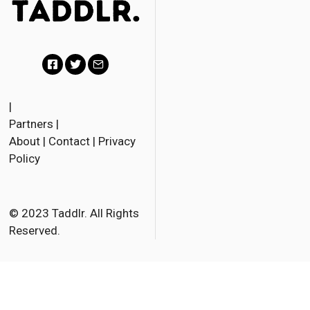
F
T
E
a
w
m
|
Partners
|
c
i
a
About
|
Contact
|
Privacy
e
t
i
Policy
b
t
l
o
e
o
r
© 2023 Taddlr. All Rights
Reserved.
k