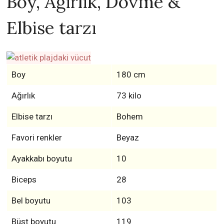
Boy, Ağırlık, Dövme &
Elbise tarzı
Boy
180 cm
Ağırlık
73 kilo
Elbise tarzı
Bohem
Favori renkler
Beyaz
Ayakkabı boyutu
10
Biceps
28
Bel boyutu
103
Büst boyutu
119