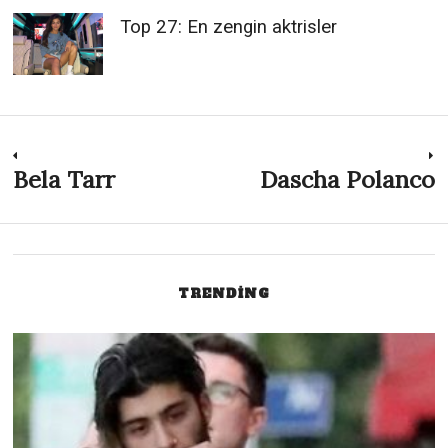
Top 27: En zengin aktrisler
Post
Bela Tarr
Dascha Polanco
Previous
N
post:
p
navigation
TRENDING