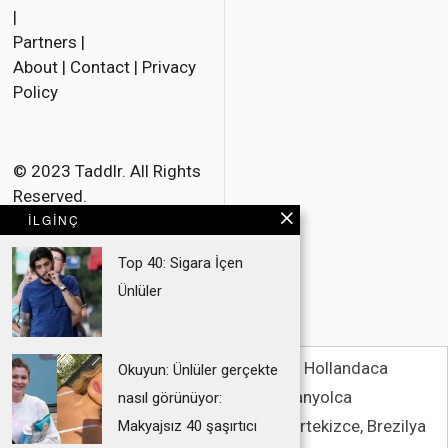
|
Partners
|
About
|
Contact
|
Privacy
Policy
© 2023 Taddlr. All Rights
Reserved.
İLGINÇ
Top 40: Sigara İçen
Ünlüler
İngilizce
Fransızca
Danca
Hollandaca
Okuyun: Ünlüler gerçekte
Almanca
İtalyanca
İspanyolca
nasıl görünüyor:
Bokmal Norveç dili
Polonyaca
Portekizce, Brezilya
Makyajsız 40 şaşırtıcı