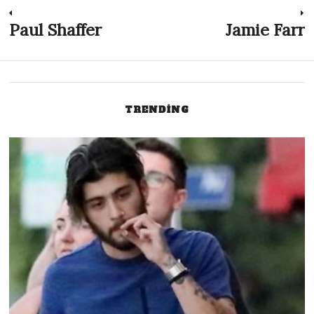
Post
Paul Shaffer
Jamie Farr
Previous
N
post:
p
navigation
TRENDING