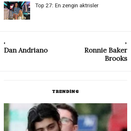
Top 27: En zengin aktrisler
Post
Dan Andriano
Ronnie Baker
Previous
N
post:
p
Brooks
navigation
TRENDING