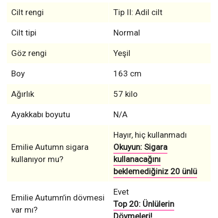
Cilt rengi
Tip II: Adil cilt
Cilt tipi
Normal
Göz rengi
Yeşil
Boy
163 cm
Ağırlık
57 kilo
Ayakkabı boyutu
N/A
Hayır, hiç kullanmadı
Emilie Autumn sigara
Okuyun: Sigara
kullanıyor mu?
kullanacağını
beklemediğiniz 20 ünlü
Evet
Emilie Autumn’in dövmesi
Top 20: Ünlülerin
var mı?
Dövmeleri!