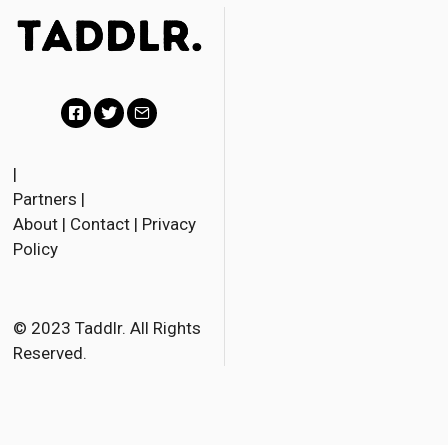
F
T
E
a
w
m
|
Partners
|
c
i
a
About
|
Contact
|
Privacy
e
t
i
Policy
b
t
l
o
e
o
r
© 2023 Taddlr. All Rights
Reserved.
k