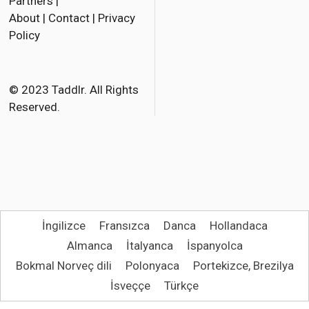
Partners
|
c
i
a
About
|
Contact
|
Privacy
e
t
i
Policy
b
t
l
o
e
o
r
© 2023 Taddlr. All Rights
Reserved.
k
İngilizce
Fransızca
Danca
Hollandaca
Almanca
İtalyanca
İspanyolca
Bokmal Norveç dili
Polonyaca
Portekizce, Brezilya
İsveççe
Türkçe