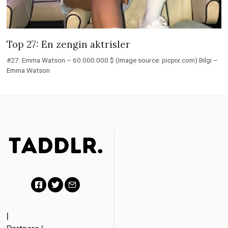
Top 27: En zengin aktrisler
#27: Emma Watson – 60.000.000 $ (Image source: picpix.com) Bilgi –
Emma Watson
F
T
E
a
w
m
|