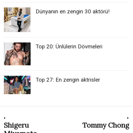
Dünyanın en zengin 30 aktörü!
Top 20: Ünlülerin Dövmeleri
Top 27: En zengin aktrisler
Post
Shigeru
Tommy Chong
Previous
N
post:
p