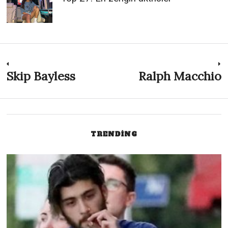
Post
Skip Bayless
Ralph Macchio
Previous
N
post:
p
navigation
TRENDING