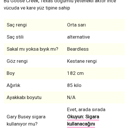
Bu Goose Creek, Texas doğumlu yetenekli aktör ince
vücuda ve kare yüz tipine sahip
Saç rengi
Orta sarı
Saç stili
alternative
Sakal mı yoksa bıyık mı?
Beardless
Göz rengi
Kestane rengi
Boy
182 cm
Ağırlık
85 kilo
Ayakkabı boyutu
N/A
Evet, arada sırada
Gary Busey sigara
Okuyun: Sigara
kullanıyor mu?
kullanacağını