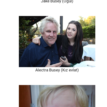
Jake Busey (Oğul)
Alectra Busey (Kız evlat)