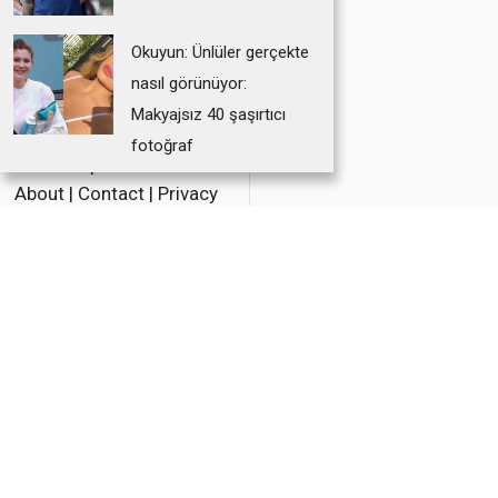
Okuyun: Ünlüler gerçekte
nasıl görünüyor:
F
T
E
Makyajsız 40 şaşırtıcı
a
w
m
|
fotoğraf
Partners
|
c
i
a
About
|
Contact
|
Privacy
e
t
i
Policy
b
t
l
o
e
o
r
© 2023 Taddlr. All Rights
Reserved.
k