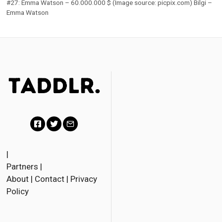
#27: Emma Watson – 60.000.000 $ (Image source: picpix.com) Bilgi –
Emma Watson
F
T
E
a
w
m
|
Partners
|
c
i
a
About
|
Contact
|
Privacy
e
t
i
Policy
b
t
l
o
e