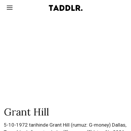
Grant Hill
5-10-1972 tarihinde Grant Hill (rumuz: G-money) Dallas,