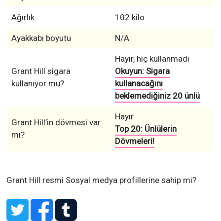
Ağırlık
102 kilo
Ayakkabı boyutu
N/A
Hayır, hiç kullanmadı
Grant Hill sigara
Okuyun: Sigara
kullanıyor mu?
kullanacağını
beklemediğiniz 20 ünlü
Hayır
Grant Hill’in dövmesi var
Top 20: Ünlülerin
mı?
Dövmeleri!
Grant Hill resmi Sosyal medya profillerine sahip mi?