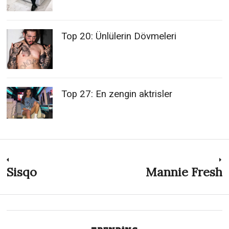
Top 20: Ünlülerin Dövmeleri
Top 27: En zengin aktrisler
Post
Sisqo
Mannie Fresh
Previous
N
post:
p
navigation