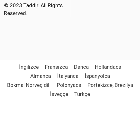
o
r
© 2023 Taddlr. All Rights
Reserved.
k
İngilizce
Fransızca
Danca
Hollandaca
Almanca
İtalyanca
İspanyolca
Bokmal Norveç dili
Polonyaca
Portekizce, Brezilya
İsveççe
Türkçe