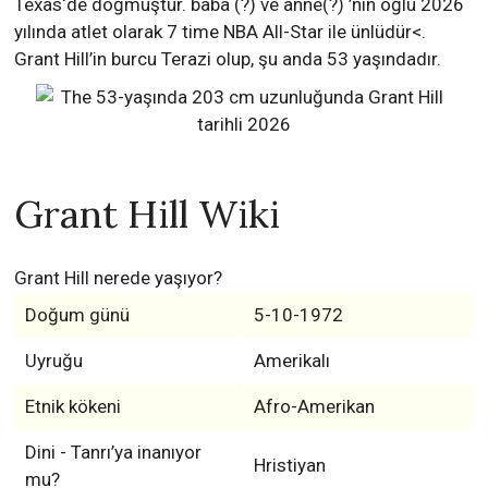
Texas‘de doğmuştur. baba (?) ve anne(?) ’nin oğlu 2026
yılında atlet olarak 7 time NBA All-Star ile ünlüdür<.
Grant Hill’in burcu Terazi olup, şu anda 53 yaşındadır.
Grant Hill Wiki
Grant Hill nerede yaşıyor?
Doğum günü
5-10-1972
Uyruğu
Amerikalı
Etnik kökeni
Afro-Amerikan
Dini - Tanrı’ya inanıyor
Hristiyan
mu?