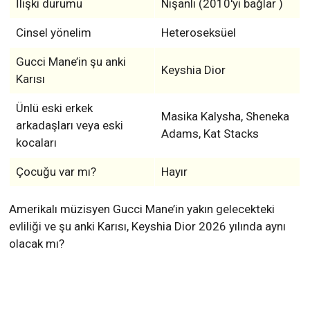
İlişki durumu
Nişanlı (2010'yi bağlar )
Cinsel yönelim
Heteroseksüel
Gucci Mane’in şu anki
Keyshia Dior
Karısı
Ünlü eski erkek
Masika Kalysha, Sheneka
arkadaşları veya eski
Adams, Kat Stacks
kocaları
Çocuğu var mı?
Hayır
Amerikalı müzisyen Gucci Mane’in yakın gelecekteki
evliliği ve şu anki Karısı, Keyshia Dior 2026 yılında aynı
olacak mı?