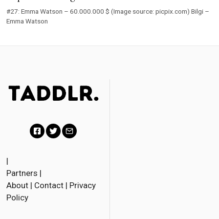
#27: Emma Watson – 60.000.000 $ (Image source: picpix.com) Bilgi –
Emma Watson
F
T
E
a
w
m
|
Partners
|
c
i
a
About
|
Contact
|
Privacy
e
t
i
Policy
b
t
l
o
e