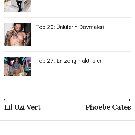
Top 20: Ünlülerin Dövmeleri
Top 27: En zengin aktrisler
Post
Lil Uzi Vert
Phoebe Cates
Previous
N
post:
p
navigation