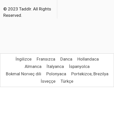
o
r
© 2023 Taddlr. All Rights
Reserved.
k
İngilizce
Fransızca
Danca
Hollandaca
Almanca
İtalyanca
İspanyolca
Bokmal Norveç dili
Polonyaca
Portekizce, Brezilya
İsveççe
Türkçe