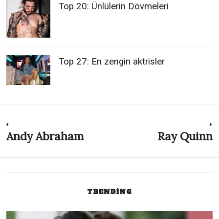
Top 20: Ünlülerin Dövmeleri
Top 27: En zengin aktrisler
Post
Andy Abraham
Ray Quinn
Previous
N
post:
p
navigation
TRENDING