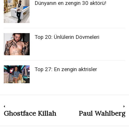
Dünyanın en zengin 30 aktörü!
Top 20: Ünlülerin Dövmeleri
Top 27: En zengin aktrisler
Post
Ghostface Killah
Paul Wahlberg
Previous
N
post:
p
navigation