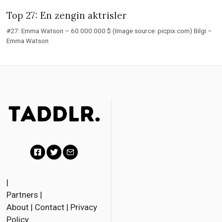
Top 27: En zengin aktrisler
#27: Emma Watson – 60.000.000 $ (Image source: picpix.com) Bilgi –
Emma Watson
F
T
E
a
w
m
|
Partners
|
c
i
a
About
|
Contact
|
Privacy
e
t
i
Policy