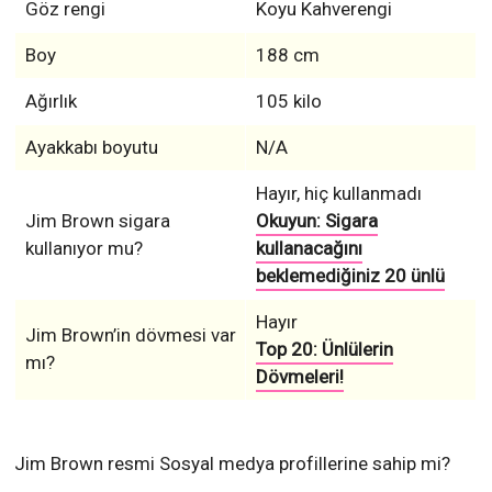
Göz rengi
Koyu Kahverengi
Boy
188 cm
Ağırlık
105 kilo
Ayakkabı boyutu
N/A
Hayır, hiç kullanmadı
Jim Brown sigara
Okuyun: Sigara
kullanıyor mu?
kullanacağını
beklemediğiniz 20 ünlü
Hayır
Jim Brown’in dövmesi var
Top 20: Ünlülerin
mı?
Dövmeleri!
Jim Brown resmi Sosyal medya profillerine sahip mi?