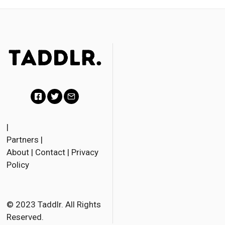
F
T
E
a
w
m
|
Partners
|
c
i
a
About
|
Contact
|
Privacy
e
t
i
Policy
b
t
l
o
e
o
r
© 2023 Taddlr. All Rights
Reserved.
k