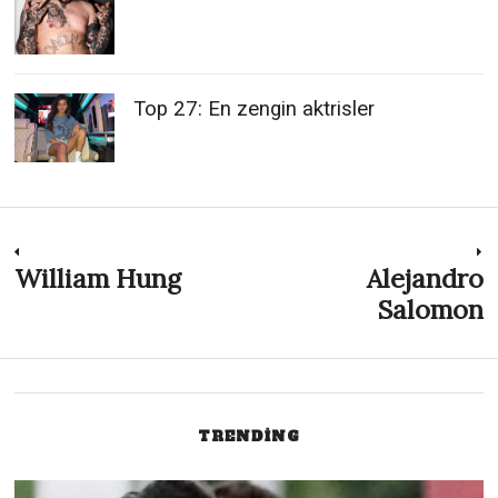
Top 27: En zengin aktrisler
Post
William Hung
Alejandro
Previous
N
post:
p
Salomon
navigation
TRENDING