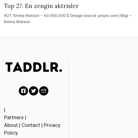
Top 27: En zengin aktrisler
#27: Emma Watson – 60.000.000 $ (Image source: picpix.com) Bilgi –
Emma Watson
F
T
E
a
w
m
|
Partners
|
c
i
a
About
|
Contact
|
Privacy
e
t
i
Policy
b
t
l