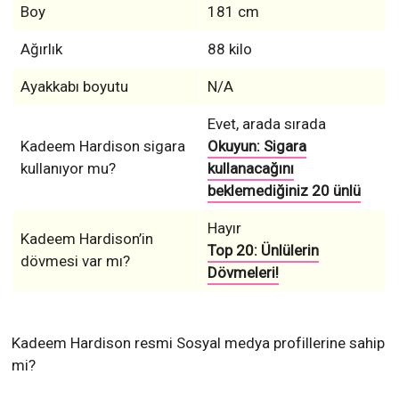
Boy
181 cm
Ağırlık
88 kilo
Ayakkabı boyutu
N/A
Evet, arada sırada
Kadeem Hardison sigara
Okuyun: Sigara
kullanıyor mu?
kullanacağını
beklemediğiniz 20 ünlü
Hayır
Kadeem Hardison’in
Top 20: Ünlülerin
dövmesi var mı?
Dövmeleri!
Kadeem Hardison resmi Sosyal medya profillerine sahip
mi?