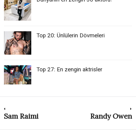
Top 20: Ünlülerin Dövmeleri
Top 27: En zengin aktrisler
Post
Sam Raimi
Randy Owen
Previous
N
post:
p
navigation