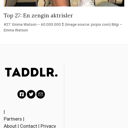
Top 27: En zengin aktrisler
#27: Emma Watson – 60.000.000 $ (Image source: picpix.com) Bilgi –
Emma Watson
F
T
E
a
w
m
|
Partners
|
c
i
a
About
|
Contact
|
Privacy