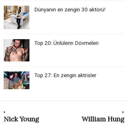
Dünyanın en zengin 30 aktörü!
Top 20: Ünlülerin Dövmeleri
Top 27: En zengin aktrisler
Post
Nick Young
William Hung
Previous
N
post:
p