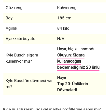
Göz rengi
Kahverengi
Boy
185 cm
Ağırlık
84 kilo
Ayakkabı boyutu
N/A
Hayır, hiç kullanmadı
Kyle Busch sigara
Okuyun: Sigara
kullanıyor mu?
kullanacağını
beklemediğiniz 20 ünlü
Hayır
Kyle Busch’in dövmesi var
Top 20: Ünlülerin
mı?
Dövmeleri!
Kyle Busch resmi Sosyal medya profillerine sahip mi?