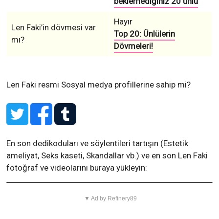
beklemediğiniz 20 ünlü
Hayır
Len Faki’in dövmesi var
Top 20: Ünlülerin
mı?
Dövmeleri!
Len Faki resmi Sosyal medya profillerine sahip mi?
En son dedikoduları ve söylentileri tartışın (Estetik
ameliyat, Seks kaseti, Skandallar vb.) ve en son Len Faki
fotoğraf ve videolarını buraya yükleyin:
▼ Ad by Refinery89