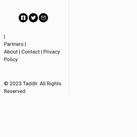
F
T
E
a
w
m
|
Partners
|
c
i
a
About
|
Contact
|
Privacy
e
t
i
Policy
b
t
l
o
e
o
r
© 2023 Taddlr. All Rights
Reserved.
k