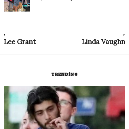
Post
Lee Grant
Linda Vaughn
Previous
N
post:
p
navigation
TRENDING