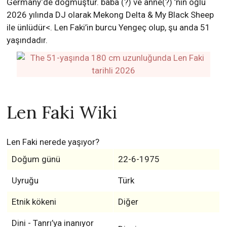
Germany‘de doğmuştur. baba (?) ve anne(?) ’nin oğlu
2026 yılında DJ olarak Mekong Delta & My Black Sheep
ile ünlüdür<. Len Faki’in burcu Yengeç olup, şu anda 51
yaşındadır.
Len Faki Wiki
Len Faki nerede yaşıyor?
Doğum günü
22-6-1975
Uyruğu
Türk
Etnik kökeni
Diğer
Dini - Tanrı’ya inanıyor