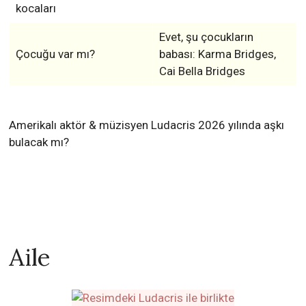
Amerikalı aktör & müzisyen Ludacris 2026 yılında aşkı
bulacak mı?
Aile
Baba, anne, çocuk, erkek ve kız kardeş isimleri:
Wayne Brian Bridges
(Baba)
Roberta Shields
(Anne)