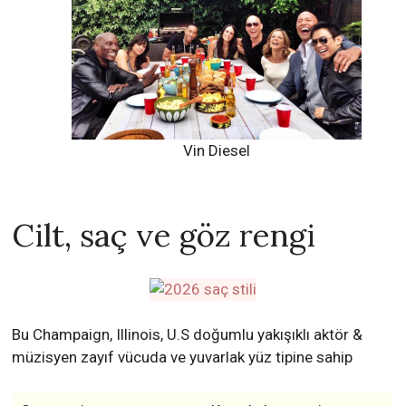
Vin Diesel
Cilt, saç ve göz rengi
Bu Champaign, Illinois, U.S doğumlu yakışıklı aktör &
müzisyen zayıf vücuda ve yuvarlak yüz tipine sahip
Saç rengi
Koyu kahverengi
Saç tipi
Coily
Saç uzunluğu
tıraşlı saç