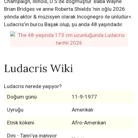
Champaign, Illinois, U.S‘de doğmuştur. Baba Wayne
Brian Bridges ve anne Roberta Shields ’nin oğlu 2026
yılında aktör & müzisyen olarak Incognegro ile ünlüdür<.
Ludacris’in burcu Başak olup, şu anda 48 yaşındadır.
Ludacris Wiki
Ludacris nerede yaşıyor?
Doğum günü
11-9-1977
Uyruğu
Amerikalı
Etnik kökeni
Afro-Amerikan
Dini - Tanrı’ya inanıyor