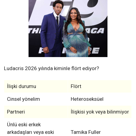
Ludacris 2026 yılında kiminle flört ediyor?
İlişki durumu
Flört
Cinsel yönelim
Heteroseksüel
Partneri
İlişkisi yok veya bilinmiyor
Ünlü eski erkek
arkadaşları veya eski
Tamika Fuller
kocaları
Evet, şu çocukların
Çocuğu var mı?
babası: Karma Bridges,
Cai Bella Bridges