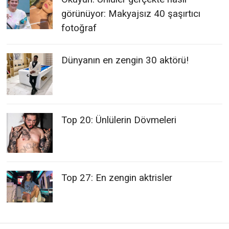
Top 20: Ünlülerin Dövmeleri
Top 27: En zengin aktrisler
Post
Lily Aldridge
Luke Perry
Previous
N
post:
p
navigation