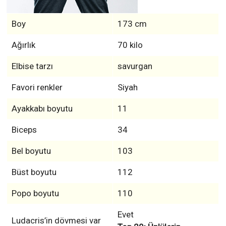
Elbise tarzı
savurgan
Favori renkler
Siyah
Ayakkabı boyutu
11
Biceps
34
Bel boyutu
103
Büst boyutu
112
Popo boyutu
110
Evet
Ludacris’in dövmesi var
Top 20: Ünlülerin
mı?
Dövmeleri!
Ludacris resmi Sosyal medya profillerine sahip mi?