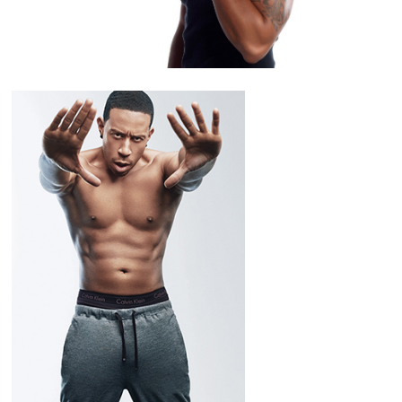
Boy
173 cm
Ağırlık
70 kilo