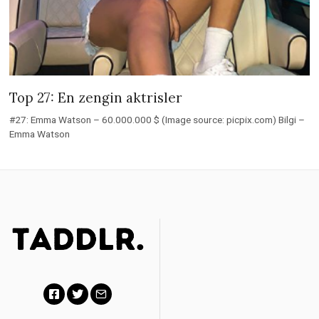
Top 27: En zengin aktrisler
#27: Emma Watson – 60.000.000 $ (Image source: picpix.com) Bilgi –
Emma Watson
F
T
E
a
w
m
|
Partners
|
c
i
a
About
|
Contact
|
Privacy
e
t
i
Policy
b
t
l