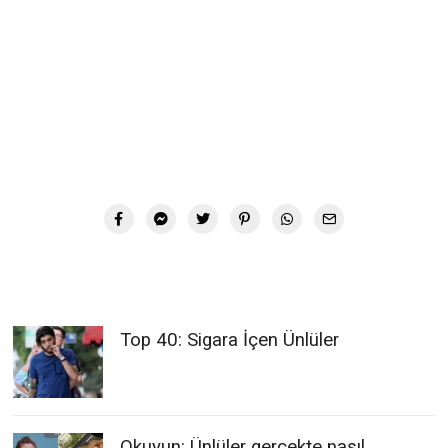
Top 40: Sigara İçen Ünlüler
Okuyun: Ünlüler gerçekte nasıl
görünüyor: Makyajsız 40 şaşırtıcı
fotoğraf
Dünyanın en zengin 30 aktörü!