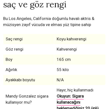
saç ve göz rengi
Bu Los Angeles, California doğumlu havalı aktris &
müzisyen zayıf vücuda ve elmas yüz tipine sahip
Saç rengi
Koyu kahverengi
Göz rengi
Kahverengi
Boy
165 cm
Ağırlık
55 kilo
Ayakkabı boyutu
N/A
Hayır, hiç kullanmadı
Mandy Gonzalez sigara
Okuyun: Sigara
kullanıyor mu?
kullanacağını
beklemediğiniz 20 ünlü