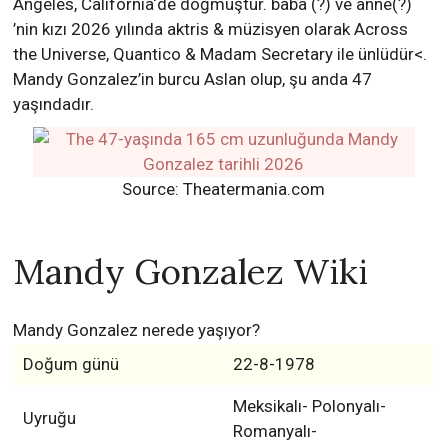
Angeles, California‘de doğmuştur. baba (?) ve anne(?)
’nin kızı 2026 yılında aktris & müzisyen olarak Across
the Universe, Quantico & Madam Secretary ile ünlüdür<.
Mandy Gonzalez’in burcu Aslan olup, şu anda 47
yaşındadır.
Source: Theatermania.com
Mandy Gonzalez Wiki
Mandy Gonzalez nerede yaşıyor?
Doğum günü
22-8-1978
Meksikalı- Polonyalı-
Uyruğu
Romanyalı-