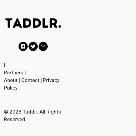
F
T
E
a
w
m
|
Partners
|
c
i
a
About
|
Contact
|
Privacy
e
t
i
Policy
b
t
l
o
e
o
r
© 2023 Taddlr. All Rights
Reserved.
k