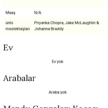
Maaş
N/A
ünlü
Priyanka Chopra, Jake McLaughlin &
meslektaşları
Johanna Braddy
Ev
Ev yok
Arabalar
Araba yok