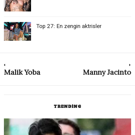
Top 27: En zengin aktrisler
Post
Malik Yoba
Manny Jacinto
Previous
N
post:
p
navigation
TRENDING