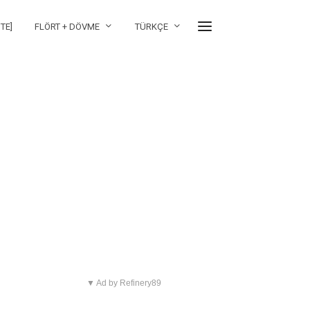
TE]
FLÖRT + DÖVME
TÜRKÇE
▼ Ad by Refinery89