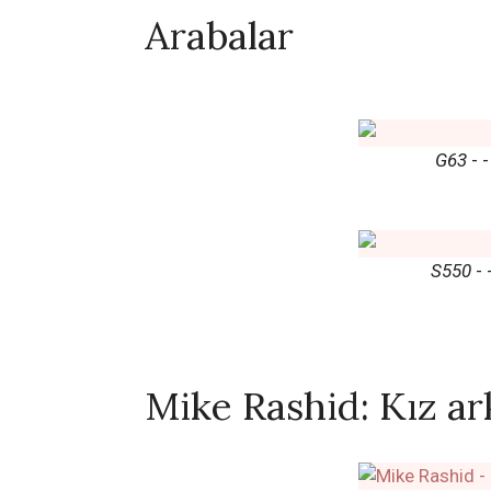
Arabalar
G63
- 
S550
- 
Mike Rashid: Kız ar