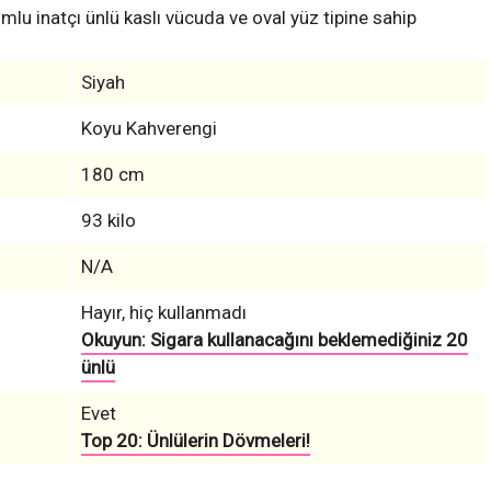
lu inatçı ünlü kaslı vücuda ve oval yüz tipine sahip
Siyah
Koyu Kahverengi
180 cm
93 kilo
N/A
Hayır, hiç kullanmadı
Okuyun: Sigara kullanacağını beklemediğiniz 20
ünlü
Evet
Top 20: Ünlülerin Dövmeleri!