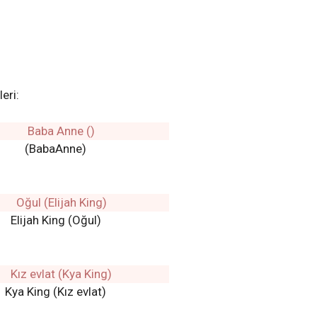
eri:
(BabaAnne)
Elijah King (Oğul)
Kya King (Kız evlat)