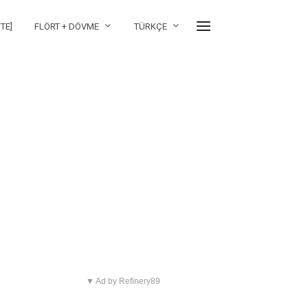
TE]
FLÖRT + DÖVME
TÜRKÇE
▼ Ad by Refinery89