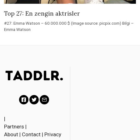
Top 27: En zengin aktrisler
#27: Emma Watson – 60.000.000 $ (Image source: picpix.com) Bilgi –
Emma Watson
F
T
E
a
w
m
|
Partners
|
c
i
a
About
|
Contact
|
Privacy
e
t
i