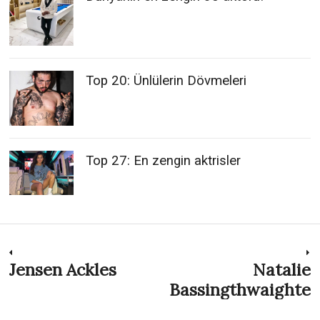
Top 20: Ünlülerin Dövmeleri
Top 27: En zengin aktrisler
Post
Jensen Ackles
Natalie
Previous
N
post:
p
Bassingthwaighte
navigation