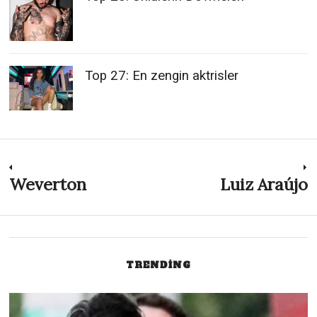
Top 27: En zengin aktrisler
Post
Weverton
Luiz Araújo
Previous
N
post:
p
navigation
TRENDING