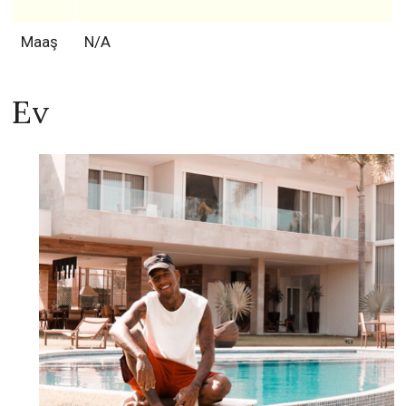
Maaş
N/A
Ev