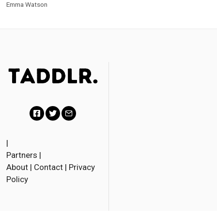
Emma Watson
F
T
E
a
w
m
|
Partners
|
c
i
a
About
|
Contact
|
Privacy
e
t
i
Policy
b
t
l
o
e
o
r