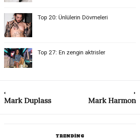
Top 20: Ünlülerin Dövmeleri
Top 27: En zengin aktrisler
Post
Mark Duplass
Mark Harmon
Previous
N
post:
p
navigation
TRENDING