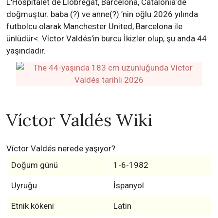
L'Hospitalet de Llobregat, Barcelona, Catalonia‘de
doğmuştur. baba (?) ve anne(?) ’nin oğlu 2026 yılında
futbolcu olarak Manchester United, Barcelona ile
ünlüdür<. Víctor Valdés’in burcu İkizler olup, şu anda 44
yaşındadır.
Víctor Valdés Wiki
Víctor Valdés nerede yaşıyor?
Doğum günü
1-6-1982
Uyruğu
İspanyol
Etnik kökeni
Latin