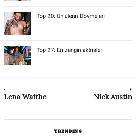
Top 20: Ünlülerin Dövmeleri
Top 27: En zengin aktrisler
Post
Lena Waithe
Nick Austin
Previous
N
post:
p
navigation
TRENDING