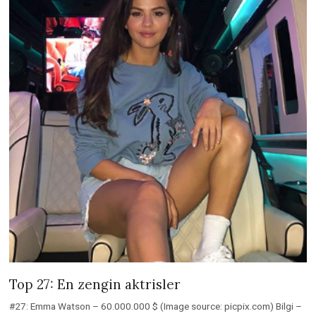
Top 27: En zengin aktrisler
#27: Emma Watson – 60.000.000 $ (Image source: picpix.com) Bilgi –