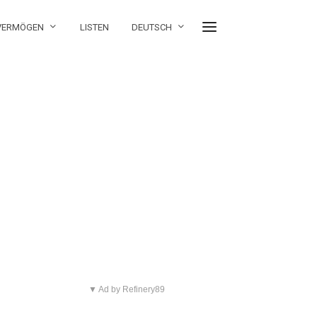
 VERMÖGEN
LISTEN
DEUTSCH
▼ Ad by Refinery89