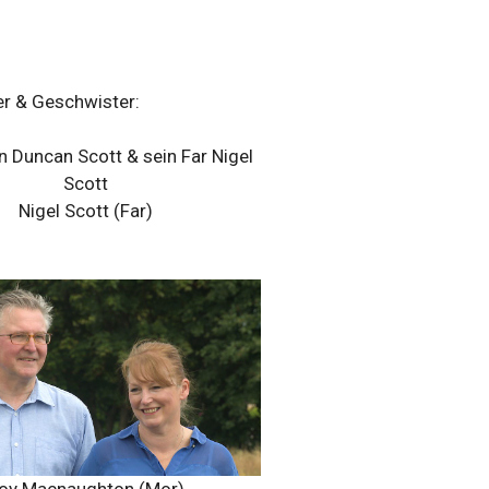
er & Geschwister:
Nigel Scott (Far)
oy Macnaughton (Mor)