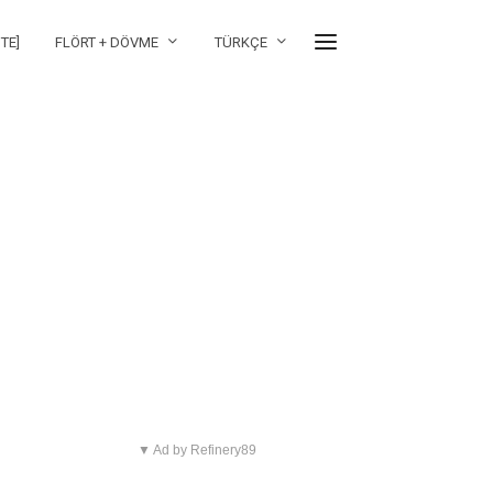
TE]
FLÖRT + DÖVME
TÜRKÇE
▼ Ad by Refinery89