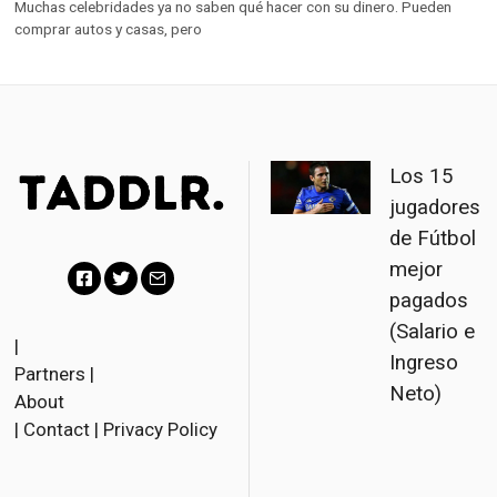
Muchas celebridades ya no saben qué hacer con su dinero. Pueden
comprar autos y casas, pero
Los 15
jugadores
de Fútbol
mejor
pagados
F
T
E
(Salario e
a
w
m
|
Ingreso
Partners
|
c
i
a
Neto)
About
e
t
i
|
Contact
|
Privacy Policy
b
t
l
o
e