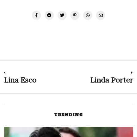
Navegación
Lina Esco
Linda Porter
Previous
N
post:
p
de
entradas
TRENDING