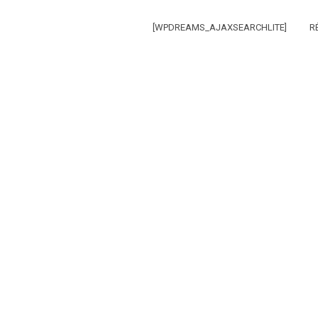
[WPDREAMS_AJAXSEARCHLITE]
R