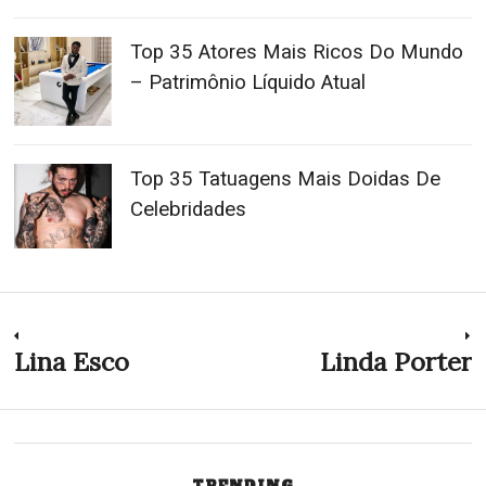
Top 35 Atores Mais Ricos Do Mundo
– Patrimônio Líquido Atual
Top 35 Tatuagens Mais Doidas De
Celebridades
Navegação
Lina Esco
Linda Porter
Previous
N
post:
p
de
Post
TRENDING