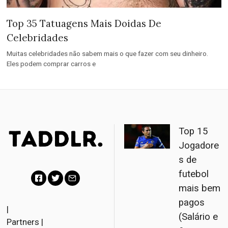
Top 35 Tatuagens Mais Doidas De
Celebridades
Muitas celebridades não sabem mais o que fazer com seu dinheiro.
Eles podem comprar carros e
Top 15
Jogadore
s de
futebol
mais bem
F
T
E
pagos
a
w
m
|
(Salário e
Partners
|
c
i
a