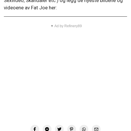
Sexvideo, Skandaler etc.) og legg de nyeste bildene og
videoene av Fat Joe her:
▼ Ad by Refinery89