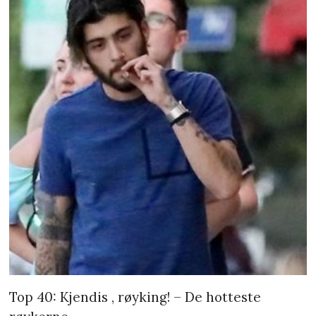
Top 40: Kjendis , røyking! – De hotteste