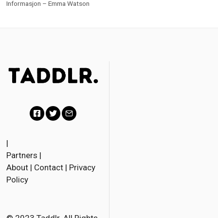
Informasjon – Emma Watson
F
T
E
a
w
m
|
Partners
|
c
i
a
About
|
Contact
|
Privacy
e
t
i
Policy
b
t
l
o
e
o
r
© 2023 Taddlr. All Rights