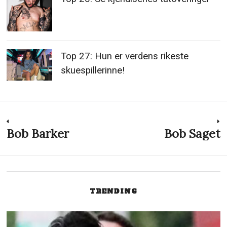
Top 27: Hun er verdens rikeste
skuespillerinne!
Innleggsnavigasjon
Bob Barker
Bob Saget
Previous
N
post:
p
TRENDING