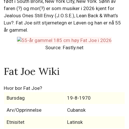
født i South Bronx, New York City, New York. Sønn av
faren (?) og mor(?) er som musiker i 2026 kjent for
Jealous Ones Still Envy (J.O.S.E.), Lean Back & What's
Luv?. Fat Joe sitt stjernetegn er Løven og han er nå 55
år gammel.
Source: Fastly.net
Fat Joe Wiki
Hvor bor Fat Joe?
Bursdag
19-8-1970
Arv/Opprinnelse
Cubansk
Etnisitet
Latinsk