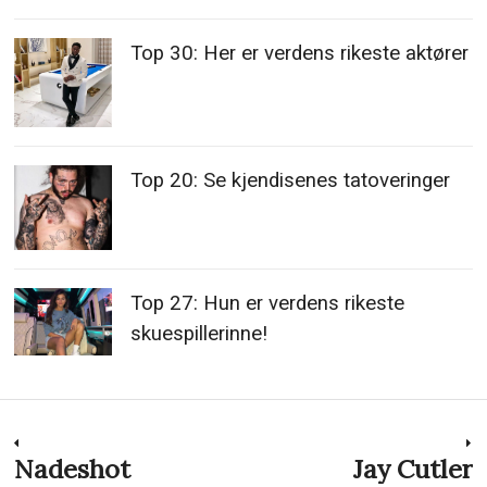
Top 30: Her er verdens rikeste aktører
Top 20: Se kjendisenes tatoveringer
Top 27: Hun er verdens rikeste
skuespillerinne!
Innleggsnavigasjon
Nadeshot
Jay Cutler
Previous
N