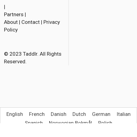
a
w
m
|
Partners
|
c
i
a
About
|
Contact
|
Privacy
e
t
i
Policy
b
t
l
o
e
o
r
© 2023 Taddlr. All Rights
Reserved.
k
English
French
Danish
Dutch
German
Italian
Spanish
Norwegian Bokmål
Polish
Portuguese, Brazil
Swedish
Turkish