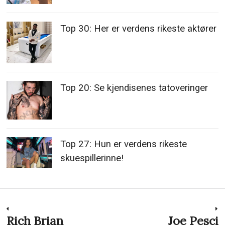
Top 30: Her er verdens rikeste aktører
Top 20: Se kjendisenes tatoveringer
Top 27: Hun er verdens rikeste
skuespillerinne!
Innleggsnavigasjon
Rich Brian
Joe Pesci
Previous
N