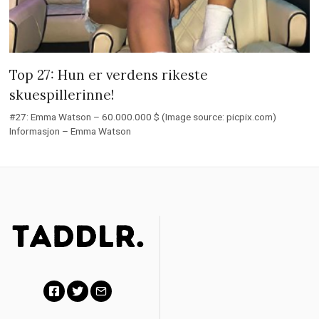
Top 27: Hun er verdens rikeste
skuespillerinne!
#27: Emma Watson – 60.000.000 $ (Image source: picpix.com)
Informasjon – Emma Watson
F
T
E