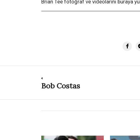
Brian Tee fotoğraf ve videolarını buraya yü
Post
Bob Costas
Previous
post:
navigation