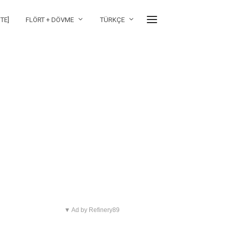
TE]
FLÖRT + DÖVME
TÜRKÇE
▼ Ad by Refinery89