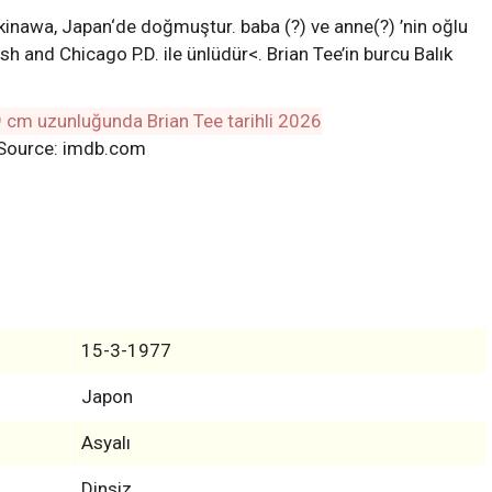
kinawa, Japan‘de doğmuştur. baba (?) ve anne(?) ’nin oğlu
sh and Chicago P.D. ile ünlüdür<. Brian Tee’in burcu Balık
Source: imdb.com
15-3-1977
Japon
Asyalı
Dinsiz