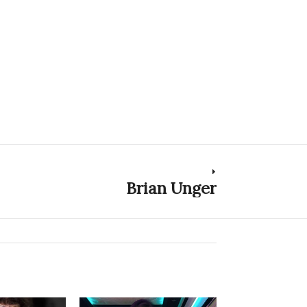
Brian Unger
Next
post: